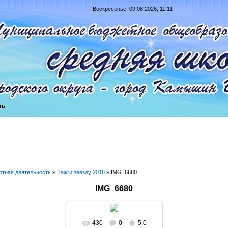
Воскресенье, 09.08.2026, 11:11
ть
ртная деятельность
»
Зажги звезду 2018
» IMG_6680
IMG_6680
430
0
5.0