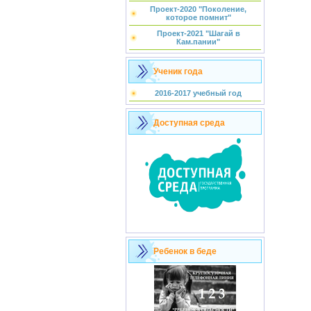
Проект-2020 "Поколение,
которое помнит"
Проект-2021 "Шагай в
Кам.пании"
Ученик года
2016-2017 учебный год
Доступная среда
Ребенок в беде