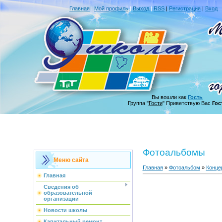
Главная
|
Мой профиль
|
Выход
|
RSS
|
Регистрация
|
Вход
Вы вошли как
Гость
Группа "
Гости
" Приветствую Вас
Гос
Фотоальбомы
Меню сайта
Главная
»
Фотоальбом
»
Конце
Главная
Сведения об
образовательной
организации
Новости школы
Капитальный ремонт