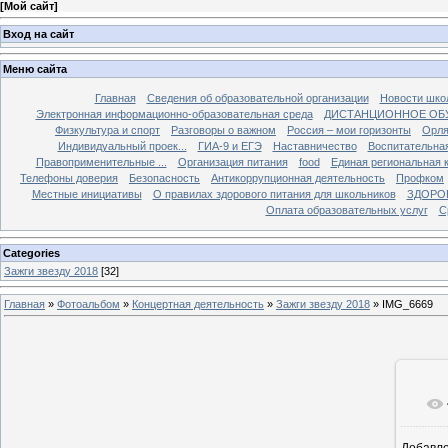
[
Мой сайт
]
Вход на сайт
Меню сайта
Главная
Сведения об образовательной организации
Новости шко
Электронная информационно-образовательная среда
ДИСТАНЦИОННОЕ ОБ
Физкультура и спорт
Разговоры о важном
Россия – мои горизонты
Орля
Индивидуальный проек...
ГИА-9 и ЕГЭ
Наставничество
Воспитательна
Правоприменительные ...
Организация питания
food
Единая региональная 
Телефоны доверия
Безопасность
Антикоррупционная деятельность
Профком
Местные инициативы
О правилах здорового питания для школьников
ЗДОРО
Оплата образовательных услуг
С
Categories
Зажги звезду 2018
[32]
Главная
»
Фотоальбом
»
Концертная деятельность
»
Зажги звезду 2018
» IMG_6669
Добавл