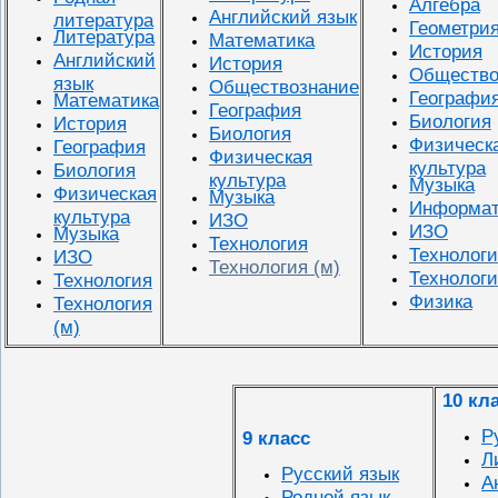
Алгебра
Английский язык
литература
Геометри
Литература
Математика
История
Английский
История
Общество
язык
Обществознание
Географи
Математика
География
Биология
История
Биология
Физическ
География
Физическая
культура
Биология
культура
Музыка
Физическая
Музыка
Информат
культура
ИЗО
ИЗО
Музыка
Технология
Технолог
ИЗО
Технология (м)
Технологи
Технология
Физика
Технология
(м)
10 кл
Р
9 класс
Л
Русский язык
А
Родной язык