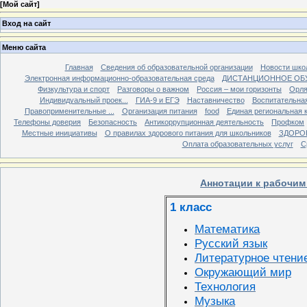
[
Мой сайт
]
Вход на сайт
Меню сайта
Главная
Сведения об образовательной организации
Новости шко
Электронная информационно-образовательная среда
ДИСТАНЦИОННОЕ ОБ
Физкультура и спорт
Разговоры о важном
Россия – мои горизонты
Орля
Индивидуальный проек...
ГИА-9 и ЕГЭ
Наставничество
Воспитательна
Правоприменительные ...
Организация питания
food
Единая региональная 
Телефоны доверия
Безопасность
Антикоррупционная деятельность
Профком
Местные инициативы
О правилах здорового питания для школьников
ЗДОРО
Оплата образовательных услуг
С
Аннотации к рабочи
1 класс
Математика
Русский язык
Литературное чтени
Окружающий мир
Технология
Музыка