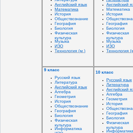
Английский язык
Английский я
Математика
Математика
История
История
Обществознание
Обществозна
География
География
Биология
Биология
Физическая
Физическая
культура
культура
Музыка
Музыка
ИЗО
ИЗО
Технология (м.)
Технология (
9 класс
10 класс
Русский язык
Русский язык
Литература
Литература
Английский язык
Английский я
Алгебра
Алгебра
Геометрия
Геометрия
История
История
Обществознание
Обществозна
География
География
Биология
Биология
Физическая
Физическая
культура
культура
Информатика
Информатик