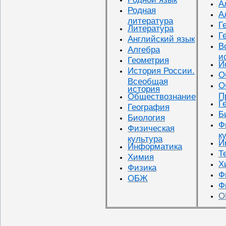
А
Родная
А
литература
Г
Литература
Г
Английский язык
В
Алгебра
и
Геометрия
И
История России.
О
Всеобщая
О
история
П
Обществознание
Г
География
Б
Биология
Ф
Физическая
к
культура
И
Информатика
Т
Химия
Х
Физика
Ф
ОБЖ
Ф
О