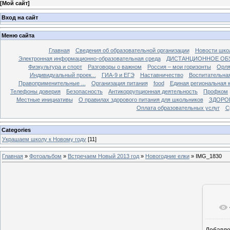
[
Мой сайт
]
Вход на сайт
Меню сайта
Главная
Сведения об образовательной организации
Новости шко
Электронная информационно-образовательная среда
ДИСТАНЦИОННОЕ ОБ
Физкультура и спорт
Разговоры о важном
Россия – мои горизонты
Орля
Индивидуальный проек...
ГИА-9 и ЕГЭ
Наставничество
Воспитательна
Правоприменительные ...
Организация питания
food
Единая региональная 
Телефоны доверия
Безопасность
Антикоррупционная деятельность
Профком
Местные инициативы
О правилах здорового питания для школьников
ЗДОРО
Оплата образовательных услуг
С
Categories
Украшаем школу к Новому году
[11]
Главная
»
Фотоальбом
»
Встречаем Новый 2013 год
»
Новогодние елки
» IMG_1830
Добавл