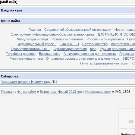
[
Мой сайт
]
Вход на сайт
Меню сайта
Главная
Сведения об образовательной организации
Новости шко
Электронная информационно-образовательная среда
ДИСТАНЦИОННОЕ ОБ
Физкультура и спорт
Разговоры о важном
Россия – мои горизонты
Орля
Индивидуальный проек...
ГИА-9 и ЕГЭ
Наставничество
Воспитательна
Правоприменительные ...
Организация питания
food
Единая региональная 
Телефоны доверия
Безопасность
Антикоррупционная деятельность
Профком
Местные инициативы
О правилах здорового питания для школьников
ЗДОРО
Оплата образовательных услуг
С
Categories
Украшаем школу к Новому году
[11]
Главная
»
Фотоальбом
»
Встречаем Новый 2013 год
»
Новогодние елки
» IMG_1808
Добавл