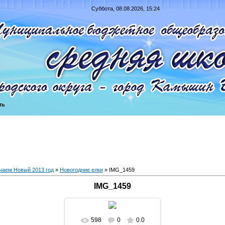
Суббота, 08.08.2026, 15:24
ть
чаем Новый 2013 год
»
Новогодние елки
» IMG_1459
IMG_1459
598
0
0.0
В реальном размере