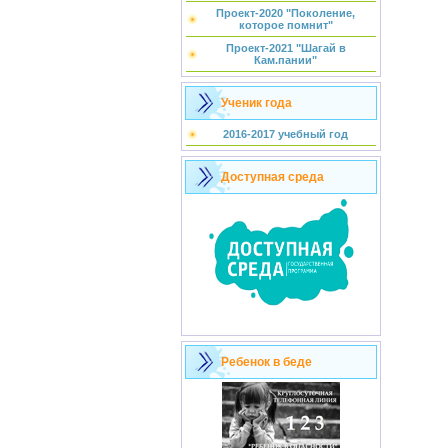
Проект-2020 "Поколение,
которое помнит"
Проект-2021 "Шагай в
Кам.пании"
Ученик года
2016-2017 учебный год
Доступная среда
Ребенок в беде