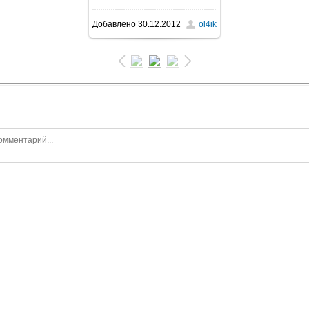
Добавлено
30.12.2012
ol4ik
1600x1200
/ 580.8Kb