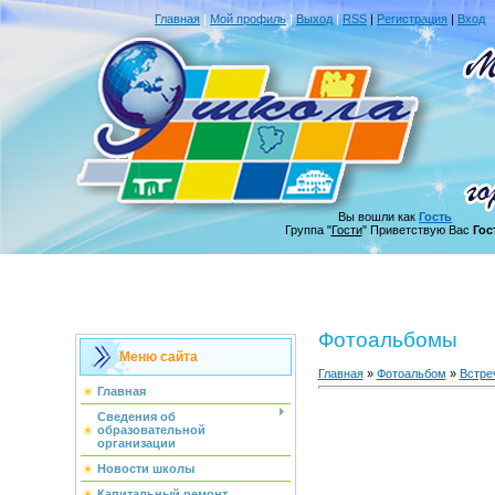
Главная
|
Мой профиль
|
Выход
|
RSS
|
Регистрация
|
Вход
Вы вошли как
Гость
Группа "
Гости
" Приветствую Вас
Гос
Фотоальбомы
Меню сайта
Главная
»
Фотоальбом
»
Встре
Главная
Сведения об
образовательной
организации
Новости школы
Капитальный ремонт