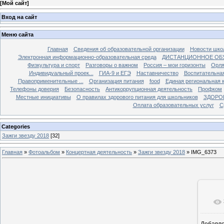
[
Мой сайт
]
Вход на сайт
Меню сайта
Главная
Сведения об образовательной организации
Новости шко
Электронная информационно-образовательная среда
ДИСТАНЦИОННОЕ ОБ
Физкультура и спорт
Разговоры о важном
Россия – мои горизонты
Орля
Индивидуальный проек...
ГИА-9 и ЕГЭ
Наставничество
Воспитательна
Правоприменительные ...
Организация питания
food
Единая региональная 
Телефоны доверия
Безопасность
Антикоррупционная деятельность
Профком
Местные инициативы
О правилах здорового питания для школьников
ЗДОРО
Оплата образовательных услуг
С
Categories
Зажги звезду 2018
[32]
Главная
»
Фотоальбом
»
Концертная деятельность
»
Зажги звезду 2018
» IMG_6373
Добавл