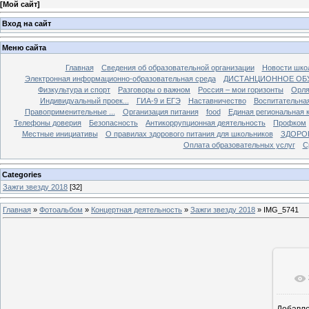
[
Мой сайт
]
Вход на сайт
Меню сайта
Главная
Сведения об образовательной организации
Новости шко
Электронная информационно-образовательная среда
ДИСТАНЦИОННОЕ ОБ
Физкультура и спорт
Разговоры о важном
Россия – мои горизонты
Орля
Индивидуальный проек...
ГИА-9 и ЕГЭ
Наставничество
Воспитательна
Правоприменительные ...
Организация питания
food
Единая региональная 
Телефоны доверия
Безопасность
Антикоррупционная деятельность
Профком
Местные инициативы
О правилах здорового питания для школьников
ЗДОРО
Оплата образовательных услуг
С
Categories
Зажги звезду 2018
[32]
Главная
»
Фотоальбом
»
Концертная деятельность
»
Зажги звезду 2018
» IMG_5741
Добавл