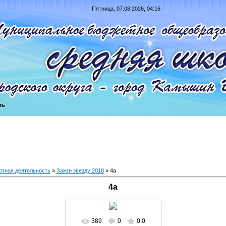
Пятница, 07.08.2026, 04:16
ть
ртная деятельность
»
Зажги звезду 2018
» 4а
4а
389
0
0.0
В реальном размере