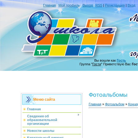
Главная
|
Мой профиль
|
Выход
|
RSS
|
Регистрация
|
Вход
Вы вошли как
Гость
Группа "
Гости
" Приветствую Вас
Гос
Фотоальбомы
Меню сайта
Главная
»
Фотоальбом
»
Конце
Главная
Сведения об
образовательной
организации
Новости школы
Капитальный ремонт