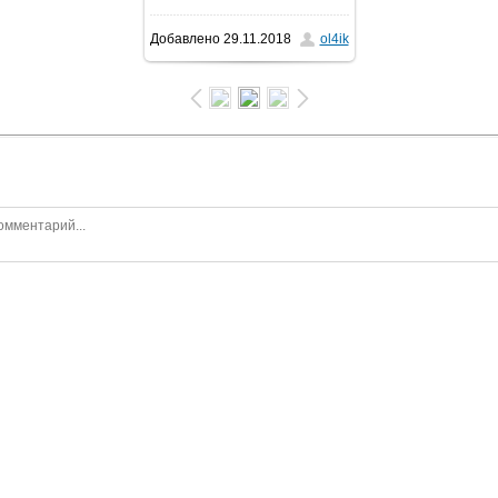
Добавлено
29.11.2018
ol4ik
640x426
/ 36.6Kb