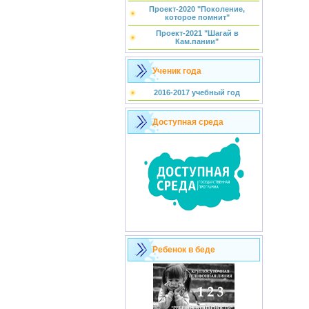
Проект-2020 "Поколение,
которое помнит"
Проект-2021 "Шагай в
Кам.пании"
Ученик года
2016-2017 учебный год
Доступная среда
Ребенок в беде