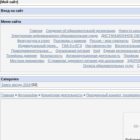
[
Мой сайт
]
Вход на сайт
Меню сайта
Главная
Сведения об образовательной организации
Новости шко
Электронная информационно-образовательная среда
ДИСТАНЦИОННОЕ ОБ
Физкультура и спорт
Разговоры о важном
Россия – мои горизонты
Орля
Индивидуальный проек...
ГИА-9 и ЕГЭ
Наставничество
Воспитательна
Правоприменительные ...
Организация питания
food
Единая региональная 
Телефоны доверия
Безопасность
Антикоррупционная деятельность
Профком
Местные инициативы
О правилах здорового питания для школьников
ЗДОРО
Оплата образовательных услуг
С
Categories
Зажги звезду 2018
[32]
Главная
»
Фотоальбом
»
Концертная деятельность
»
Праздничный концерт, посвящён
Добавл