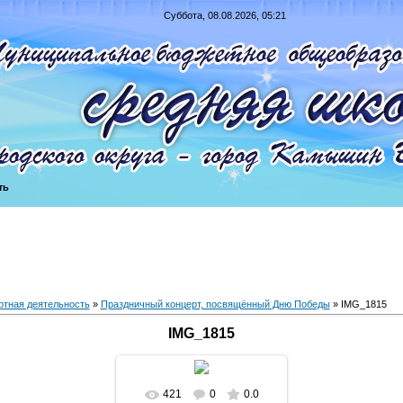
Суббота, 08.08.2026, 05:21
ть
ртная деятельность
»
Праздничный концерт, посвящённый Дню Победы
» IMG_1815
IMG_1815
421
0
0.0
В реальном размере