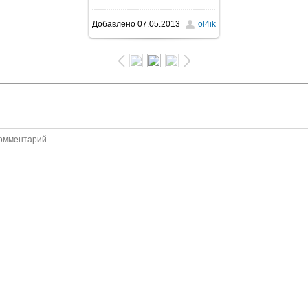
Добавлено
07.05.2013
ol4ik
1600x1200
/ 446.2Kb