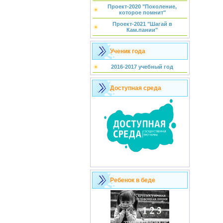
Проект-2020 "Поколение,
которое помнит"
Проект-2021 "Шагай в
Кам.пании"
Ученик года
2016-2017 учебный год
Доступная среда
Ребенок в беде