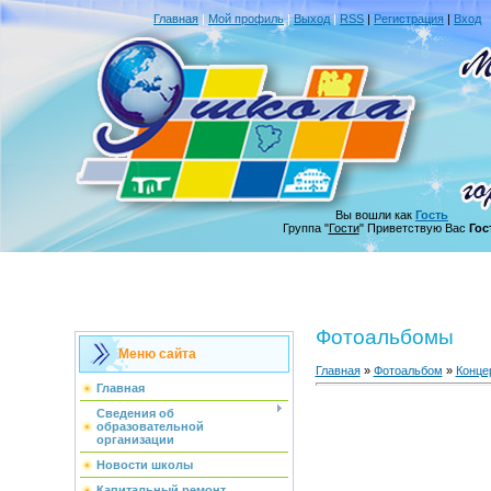
Главная
|
Мой профиль
|
Выход
|
RSS
|
Регистрация
|
Вход
Вы вошли как
Гость
Группа "
Гости
" Приветствую Вас
Гос
Фотоальбомы
Меню сайта
Главная
»
Фотоальбом
»
Конце
Главная
Сведения об
образовательной
организации
Новости школы
Капитальный ремонт