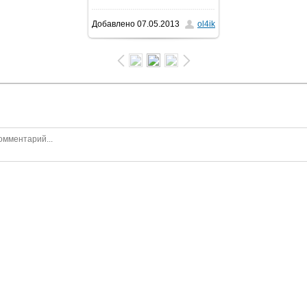
Добавлено
07.05.2013
ol4ik
1600x1200
/ 426.8Kb