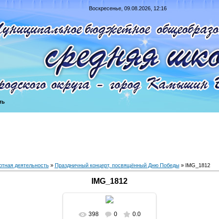
Воскресенье, 09.08.2026, 12:16
ть
ртная деятельность
»
Праздничный концерт, посвящённый Дню Победы
» IMG_1812
IMG_1812
398
0
0.0
В реальном размере