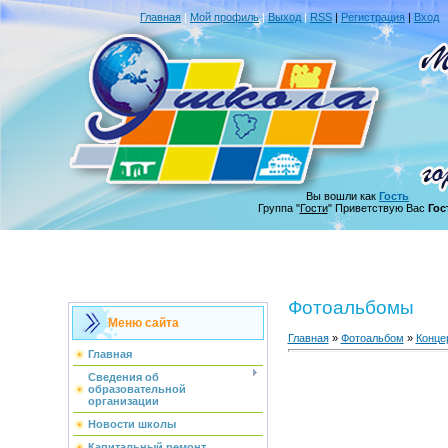
Главная
|
Мой профиль
|
Выход
|
RSS
|
Регистрация
|
Вход
Вы вошли как
Гость
Группа "
Гости
" Приветствую Вас
Гос
Фотоальбомы
Меню сайта
Главная
»
Фотоальбом
»
Конце
Главная
Сведения об
образовательной
организации
Новости школы
Капитальный ремонт