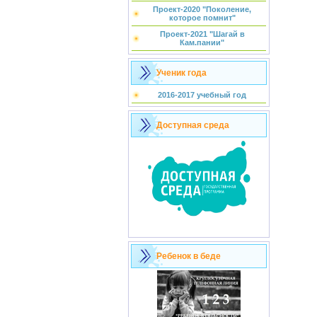
Проект-2020 "Поколение,
которое помнит"
Проект-2021 "Шагай в
Кам.пании"
Ученик года
2016-2017 учебный год
Доступная среда
Ребенок в беде