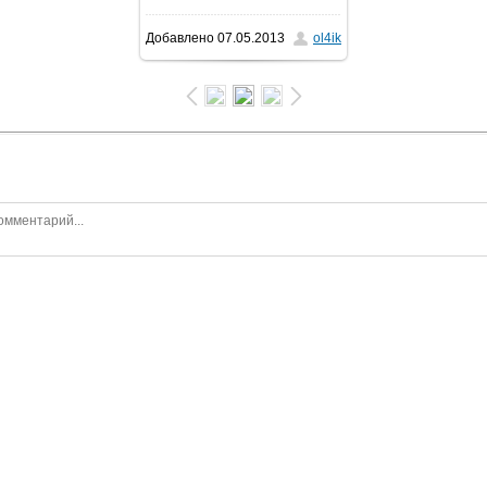
Добавлено
07.05.2013
ol4ik
1600x1200
/ 434.0Kb