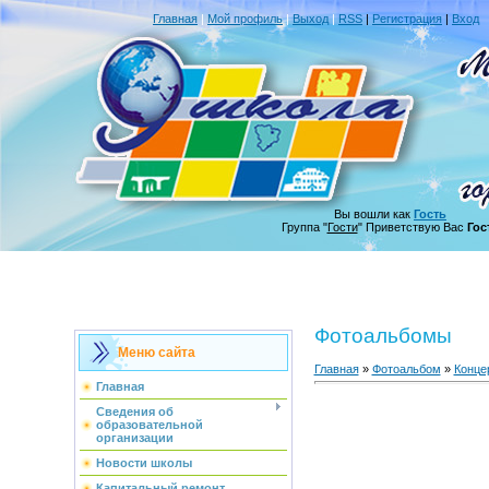
Главная
|
Мой профиль
|
Выход
|
RSS
|
Регистрация
|
Вход
Вы вошли как
Гость
Группа "
Гости
" Приветствую Вас
Гос
Фотоальбомы
Меню сайта
Главная
»
Фотоальбом
»
Конце
Главная
Сведения об
образовательной
организации
Новости школы
Капитальный ремонт