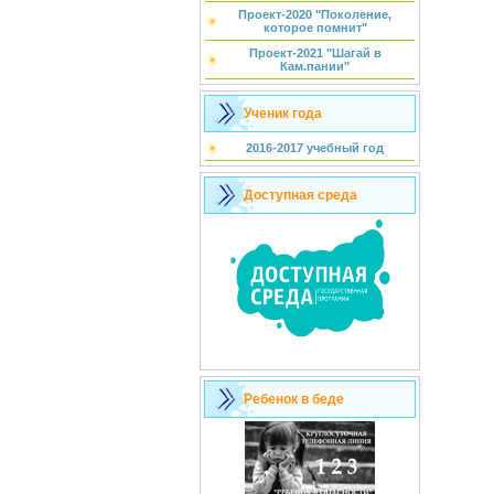
Проект-2020 "Поколение,
которое помнит"
Проект-2021 "Шагай в
Кам.пании"
Ученик года
2016-2017 учебный год
Доступная среда
Ребенок в беде