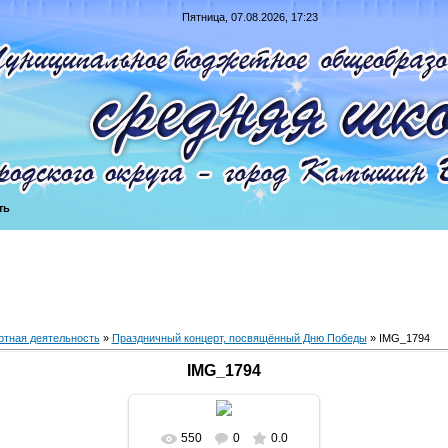
Пятница, 07.08.2026, 17:23
ть
ртная деятельность
»
Праздничный концерт, посвящённый Дню Победы
» IMG_1794
IMG_1794
550
0
0.0
В реальном размере