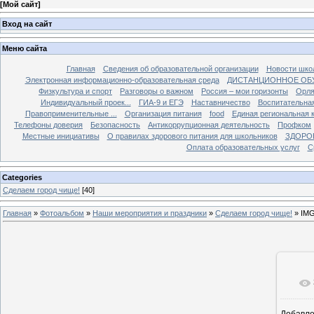
[
Мой сайт
]
Вход на сайт
Меню сайта
Главная
Сведения об образовательной организации
Новости шко
Электронная информационно-образовательная среда
ДИСТАНЦИОННОЕ ОБ
Физкультура и спорт
Разговоры о важном
Россия – мои горизонты
Орля
Индивидуальный проек...
ГИА-9 и ЕГЭ
Наставничество
Воспитательна
Правоприменительные ...
Организация питания
food
Единая региональная 
Телефоны доверия
Безопасность
Антикоррупционная деятельность
Профком
Местные инициативы
О правилах здорового питания для школьников
ЗДОРО
Оплата образовательных услуг
С
Categories
Сделаем город чище!
[40]
Главная
»
Фотоальбом
»
Наши мероприятия и праздники
»
Сделаем город чище!
» IM
Добавл