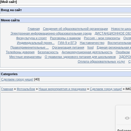
[
Мой сайт
]
Вход на сайт
Меню сайта
Главная
Сведения об образовательной организации
Новости шко
Электронная информационно-образовательная среда
ДИСТАНЦИОННОЕ ОБ
Физкультура и спорт
Разговоры о важном
Россия – мои горизонты
Орля
Индивидуальный проек...
ГИА-9 и ЕГЭ
Наставничество
Воспитательна
Правоприменительные ...
Организация питания
food
Единая региональная 
Телефоны доверия
Безопасность
Антикоррупционная деятельность
Профком
Местные инициативы
О правилах здорового питания для школьников
ЗДОРО
Оплата образовательных услуг
С
Categories
Сделаем город чище!
[40]
Главная
»
Фотоальбом
»
Наши мероприятия и праздники
»
Сделаем город чище!
» IM
Добавл