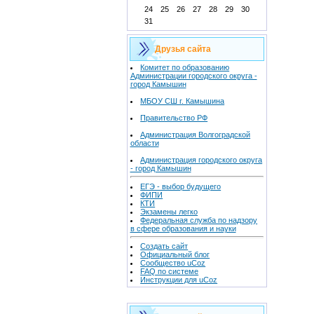
24
25
26
27
28
29
30
31
Друзья сайта
Комитет по образованию
Администрации городского округа -
город Камышин
МБОУ СШ г. Камышина
Правительство РФ
Администрация Волгоградской
области
Администрация городского округа
- город Камышин
ЕГЭ - выбор будущего
ФИПИ
КТИ
Экзамены легко
Федеральная служба по надзору
в сфере образования и науки
Создать сайт
Официальный блог
Сообщество uCoz
FAQ по системе
Инструкции для uCoz