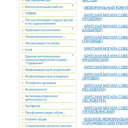
ФАСТОВ)
Наставничество
Воспитательная работа
-
МЕМОРИАЛЬНЫЙ КОМПЛЕК
ТПМПК
-
БРАТСКАЯ МОГИЛА СОВЕ
ПРОЛЕЙКА)
Об организации отдыха детей
и их оздоровления
-
БРАТСКАЯ МОГИЛА СОВЕ
БАЛЫКЛЕЙ)
Правовое воспитание
Правоприменительные ...
-
БРАТСКАЯ МОГИЛА СОВЕ
ГОРОДИЩЕ)
Организация питания
-
БРАТСКАЯ МОГИЛА СОВЕ
food
-
БРАТСКАЯ МОГИЛА СОВЕ
Единая региональная
КАЧАЛИНСКАЯ)
консультационная служба
"Гармония"
-
БРАТСКАЯ МОГИЛА СОВЕ
Информация для родителей
-
БРАТСКАЯ МОГИЛА СОВЕ
Информация для учащихся
ОРЛОВКА)
Телефоны доверия
-
БРАТСКАЯ МОГИЛА СОВЕ
ПЕСКОВАТКА)
Безопасность
Антикоррупционная
-
БРАТСКАЯ МОГИЛА СОВЕ
деятельность
ПЕСКОВАТКА)
Профком
-
БРАТСКАЯ МОГИЛА СОВЕ
ПЯТИИЗБЯНСКИЙ)
Профориентация обуча...
-
ВОЕННОЕ МЕМОРИАЛЬНО
Охрана труда
(ГОРОДИЩЕНСКИЙ РАЙОН,
Социальные проекты школы