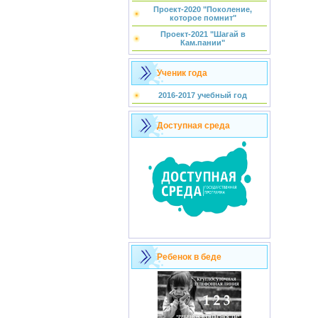
Проект-2020 "Поколение,
которое помнит"
Проект-2021 "Шагай в
Кам.пании"
Ученик года
2016-2017 учебный год
Доступная среда
Ребенок в беде