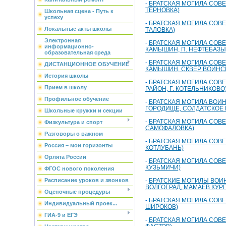
-
БРАТСКАЯ МОГИЛА СОВЕ
ТЕРНОВКА)
Школьная сцена - Путь к
успеху
-
БРАТСКАЯ МОГИЛА СОВЕ
Локальные акты школы
ТАЛОВКА)
Электронная
-
БРАТСКАЯ МОГИЛА СОВЕ
информационно-
КАМЫШИН, П. НЕФТЕБАЗЫ
образовательная среда
-
БРАТСКАЯ МОГИЛА СОВЕ
ДИСТАНЦИОННОЕ ОБУЧЕНИЕ
КАМЫШИН, СКВЕР ВОИНС
История школы
-
БРАТСКАЯ МОГИЛА СОВЕ
Прием в школу
РАЙОН, Г. КОТЕЛЬНИКОВО
Профильное обучение
-
БРАТСКАЯ МОГИЛА ВОИН
ГОРОДИЩЕ, СОЛДАТСКОЕ 
Школьные кружки и секции
-
БРАТСКАЯ МОГИЛА СОВЕ
Физкультура и спорт
САМОФАЛОВКА)
Разговоры о важном
-
БРАТСКАЯ МОГИЛА СОВЕ
Россия – мои горизонты
КОТЛУБАНЬ)
Орлята России
-
БРАТСКАЯ МОГИЛА СОВЕ
КУЗЬМИЧИ)
ФГОС нового поколения
-
БРАТСКИЕ МОГИЛЫ ВОИН
Расписание уроков и звонков
ВОЛГОГРАД, МАМАЕВ КУРГ
Оценочные процедуры
-
БРАТСКАЯ МОГИЛА СОВЕ
Индивидуальный проек...
ШИРОКОВ)
ГИА-9 и ЕГЭ
-
БРАТСКАЯ МОГИЛА СОВЕ