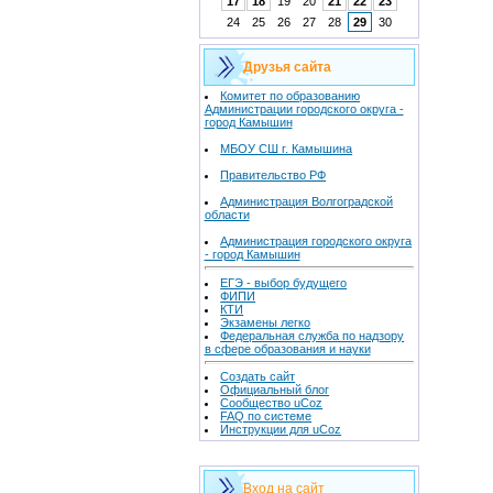
17
18
19
20
21
22
23
24
25
26
27
28
29
30
Друзья сайта
Комитет по образованию
Администрации городского округа -
город Камышин
МБОУ СШ г. Камышина
Правительство РФ
Администрация Волгоградской
области
Администрация городского округа
- город Камышин
ЕГЭ - выбор будущего
ФИПИ
КТИ
Экзамены легко
Федеральная служба по надзору
в сфере образования и науки
Создать сайт
Официальный блог
Сообщество uCoz
FAQ по системе
Инструкции для uCoz
Вход на сайт