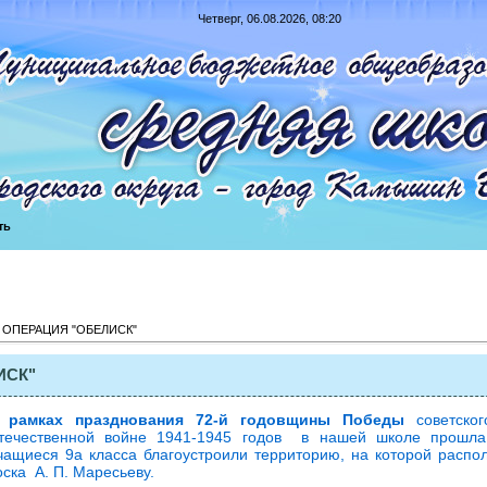
Четверг, 06.08.2026, 08:20
ть
 ОПЕРАЦИЯ "ОБЕЛИСК"
ИСК"
 рамках празднования 72-й годовщины Победы
советског
течественной войне 1941-1945 годов в нашей школе прошла
чащиеся 9а класса благоустроили территорию, на которой расп
оска А. П. Маресьеву.