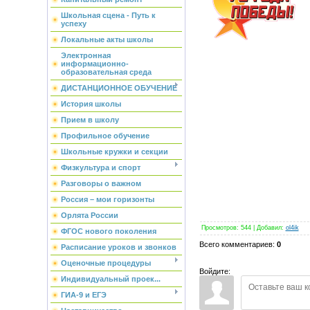
Школьная сцена - Путь к
успеху
Локальные акты школы
Электронная
информационно-
образовательная среда
ДИСТАНЦИОННОЕ ОБУЧЕНИЕ
История школы
Прием в школу
Профильное обучение
Школьные кружки и секции
Физкультура и спорт
Разговоры о важном
Россия – мои горизонты
Орлята России
Просмотров
:
544
|
Добавил
:
ol4ik
ФГОС нового поколения
Всего комментариев
:
0
Расписание уроков и звонков
Оценочные процедуры
Войдите:
Индивидуальный проек...
ГИА-9 и ЕГЭ