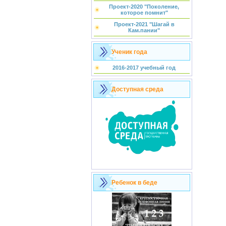
Проект-2020 "Поколение,
которое помнит"
Проект-2021 "Шагай в
Кам.пании"
Ученик года
2016-2017 учебный год
Доступная среда
Ребенок в беде