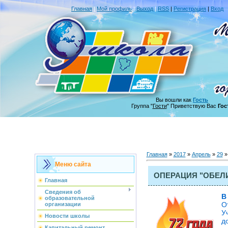
Главная
|
Мой профиль
|
Выход
|
RSS
|
Регистрация
|
Вход
Вы вошли как
Гость
Группа "
Гости
" Приветствую Вас
Гос
Главная
»
2017
»
Апрель
»
29
»
Меню сайта
ОПЕРАЦИЯ "ОБЕЛ
Главная
Сведения об
В
образовательной
О
организации
У
Новости школы
д
Капитальный ремонт