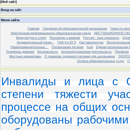
[
Мой сайт
]
Вход на сайт
Меню сайта
Главная
Сведения об образовательной организации
Новости шко
Электронная информационно-образовательная среда
ДИСТАНЦИОННОЕ ОБ
Физкультура и спорт
Разговоры о важном
Россия – мои горизонты
Орля
Индивидуальный проек...
ГИА-9 и ЕГЭ
Наставничество
Воспитательна
Правоприменительные ...
Организация питания
food
Единая региональная 
Телефоны доверия
Безопасность
Антикоррупционная деятельность
Профком
Местные инициативы
О правилах здорового питания для школьников
ЗДОРО
Оплата образовательных услуг
С
Инвалиды и лица с 
степени тяжести уча
процессе на общих осн
оборудованы рабочими