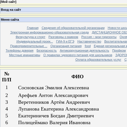
[
Мой сайт
]
Вход на сайт
Меню сайта
Главная
Сведения об образовательной организации
Новости шко
Электронная информационно-образовательная среда
ДИСТАНЦИОННОЕ ОБ
Физкультура и спорт
Разговоры о важном
Россия – мои горизонты
Орля
Индивидуальный проек...
ГИА-9 и ЕГЭ
Наставничество
Воспитательна
Правоприменительные ...
Организация питания
food
Единая региональная 
Телефоны доверия
Безопасность
Антикоррупционная деятельность
Профком
Местные инициативы
О правилах здорового питания для школьников
ЗДОРО
Оплата образовательных услуг
С
№
ФИО
П/П
1
Сосновская Эмилия Алексеевна
2
Арефьев Антон Александрович
3
Веретенников Артём Андреевич
4
Лупанова Екатерина Александровна
5
Екатериничев Богдан Дмитриевич
6
Полицеймако Валерия Ивановна