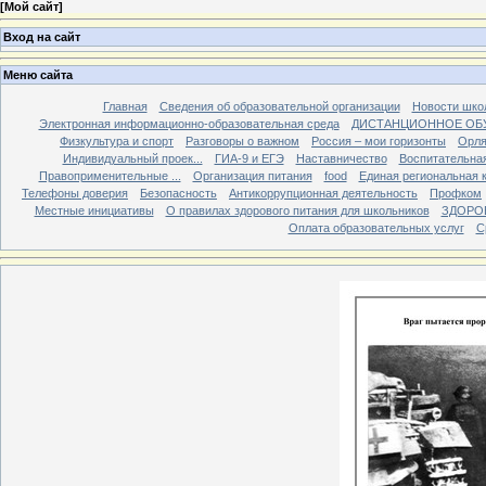
[
Мой сайт
]
Вход на сайт
Меню сайта
Главная
Сведения об образовательной организации
Новости шко
Электронная информационно-образовательная среда
ДИСТАНЦИОННОЕ ОБ
Физкультура и спорт
Разговоры о важном
Россия – мои горизонты
Орля
Индивидуальный проек...
ГИА-9 и ЕГЭ
Наставничество
Воспитательна
Правоприменительные ...
Организация питания
food
Единая региональная 
Телефоны доверия
Безопасность
Антикоррупционная деятельность
Профком
Местные инициативы
О правилах здорового питания для школьников
ЗДОРО
Оплата образовательных услуг
С