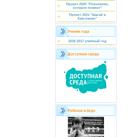
Проект-2020 "Поколение,
которое помнит"
Проект-2021 "Шагай в
Кам.пании"
Ученик года
2016-2017 учебный год
Доступная среда
Ребенок в беде