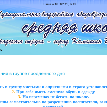
Пятница, 07.08.2026, 12:26
ть
ия в группе продлённого дня
ь в группу чистыми и опрятными в строго установле
2.
При себе иметь сменную обувь и одежду.
3.
На переменах не бегать по школе.
уппы самостоятельно по разрешению воспитателя, зая
родителей.