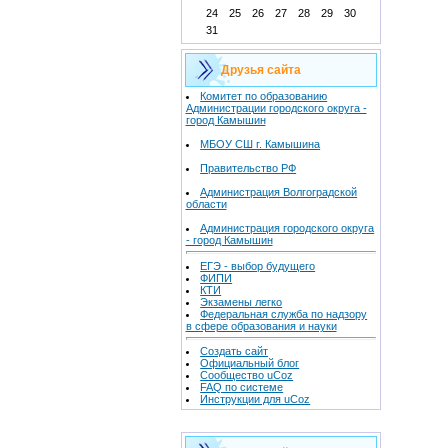
24
25
26
27
28
29
30
31
Друзья сайта
Комитет по образованию
Администрации городского округа -
город Камышин
МБОУ СШ г. Камышина
Правительство РФ
Администрация Волгоградской
области
Администрация городского округа
- город Камышин
ЕГЭ - выбор будущего
ФИПИ
КТИ
Экзамены легко
Федеральная служба по надзору
в сфере образования и науки
Создать сайт
Официальный блог
Сообщество uCoz
FAQ по системе
Инструкции для uCoz