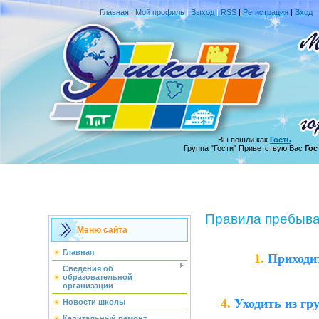
Главная
|
Мой профиль
|
Выход
|
RSS
|
Регистрация
|
Вход
Вы вошли как
Гость
Группа "
Гости
" Приветствую Вас
Гос
Правила пребыван
Меню сайта
Главная
1.
Приходит
Сведения об
образовательной
организации
4.
Уходить из гр
Новости школы
Капитальный ремонт