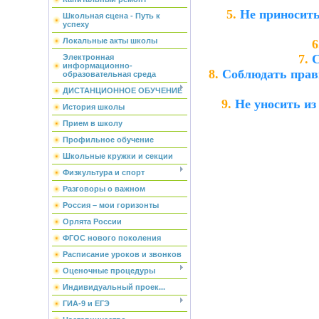
5.
Не приносить
Школьная сцена - Путь к
успеху
Локальные акты школы
6
7.
С
Электронная
информационно-
8.
Соблюдать прави
образовательная среда
ДИСТАНЦИОННОЕ ОБУЧЕНИЕ
9.
Не уносить из
История школы
Прием в школу
Профильное обучение
Школьные кружки и секции
Физкультура и спорт
Разговоры о важном
Россия – мои горизонты
Орлята России
ФГОС нового поколения
Расписание уроков и звонков
Оценочные процедуры
Индивидуальный проек...
ГИА-9 и ЕГЭ