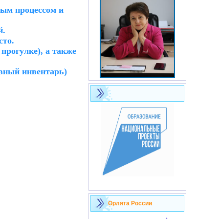
ным процессом и
й.
сто.
 прогулке), а также
вный инвентарь)
Орлята России