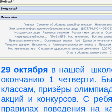
[
Мой сайт
]
Вход на сайт
Меню сайта
Главная
Сведения об образовательной организации
Новости шко
Электронная информационно-образовательная среда
ДИСТАНЦИОННОЕ ОБ
Физкультура и спорт
Разговоры о важном
Россия – мои горизонты
Орля
Индивидуальный проек...
ГИА-9 и ЕГЭ
Наставничество
Воспитательна
Правоприменительные ...
Организация питания
food
Единая региональная 
Телефоны доверия
Безопасность
Антикоррупционная деятельность
Профком
Местные инициативы
О правилах здорового питания для школьников
ЗДОРО
Оплата образовательных услуг
С
29 октября
в нашей школе
окончанию 1 четверти. Б
классам, призёры олимпиад
акций и конкурсов. С реб
правилах поведения на к