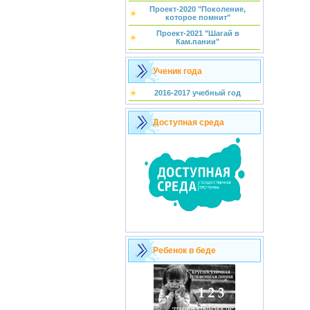
Проект-2020 "Поколение,
которое помнит"
Проект-2021 "Шагай в
Кам.пании"
Ученик года
2016-2017 учебный год
Доступная среда
Ребенок в беде