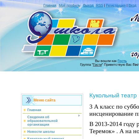
Главная
|
Мой профиль
|
Выход
|
RSS
|
Регистрация
|
Вход
Вы вошли как
Гость
Группа "
Гости
" Приветствую Вас
Гос
Кукольный театр
Меню сайта
3 А класс по субб
Главная
инсценирование п
Сведения об
образовательной
В 2013-2014 году 
организации
Теремок» . А на н
Новости школы
Капитальный ремонт