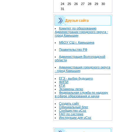
24
25
26
27
28
29
30
31
Друзья сайта
Комитет по образованию
Администрации городского округа -
город Камышин
МБОУ СШ г. Камышина
Правительство РФ
Администрация Волгоградской
области
Администрация городского округа
- город Камышин
ЕГЭ - выбор будущего
ФИПИ
КТИ
Экзамены легко
Федеральная служба по надзору
в сфере образования и науки
Создать сайт
Официальный блог
Сообщество uCoz
FAQ по системе
Инструкции для uCoz