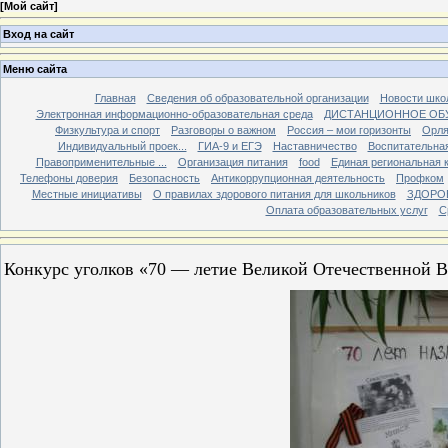
[
Мой сайт
]
Вход на сайт
Меню сайта
Главная
Сведения об образовательной организации
Новости шко
Электронная информационно-образовательная среда
ДИСТАНЦИОННОЕ ОБ
Физкультура и спорт
Разговоры о важном
Россия – мои горизонты
Орля
Индивидуальный проек...
ГИА-9 и ЕГЭ
Наставничество
Воспитательна
Правоприменительные ...
Организация питания
food
Единая региональная 
Телефоны доверия
Безопасность
Антикоррупционная деятельность
Профком
Местные инициативы
О правилах здорового питания для школьников
ЗДОРО
Оплата образовательных услуг
С
Конкурс уголков «70 — летие Великой Отечественной 