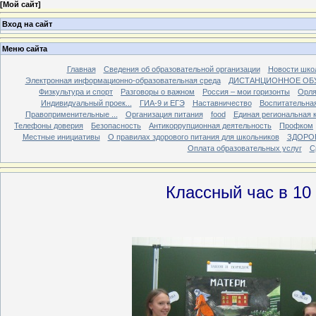
[
Мой сайт
]
Вход на сайт
Меню сайта
Главная
Сведения об образовательной организации
Новости шко
Электронная информационно-образовательная среда
ДИСТАНЦИОННОЕ ОБ
Физкультура и спорт
Разговоры о важном
Россия – мои горизонты
Орля
Индивидуальный проек...
ГИА-9 и ЕГЭ
Наставничество
Воспитательна
Правоприменительные ...
Организация питания
food
Единая региональная 
Телефоны доверия
Безопасность
Антикоррупционная деятельность
Профком
Местные инициативы
О правилах здорового питания для школьников
ЗДОРО
Оплата образовательных услуг
С
Классный час в 10