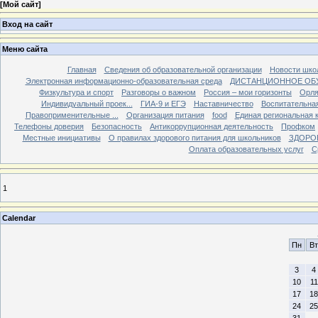
[
Мой сайт
]
Вход на сайт
Меню сайта
Главная
Сведения об образовательной организации
Новости шко
Электронная информационно-образовательная среда
ДИСТАНЦИОННОЕ ОБ
Физкультура и спорт
Разговоры о важном
Россия – мои горизонты
Орля
Индивидуальный проек...
ГИА-9 и ЕГЭ
Наставничество
Воспитательна
Правоприменительные ...
Организация питания
food
Единая региональная 
Телефоны доверия
Безопасность
Антикоррупционная деятельность
Профком
Местные инициативы
О правилах здорового питания для школьников
ЗДОРО
Оплата образовательных услуг
С
1
Calendar
Пн
Вт
3
4
10
11
17
18
24
25
31