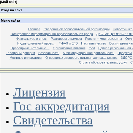
[
Мой сайт
]
Вход на сайт
Меню сайта
Главная
Сведения об образовательной организации
Новости шко
Электронная информационно-образовательная среда
ДИСТАНЦИОННОЕ ОБ
Физкультура и спорт
Разговоры о важном
Россия – мои горизонты
Орля
Индивидуальный проек...
ГИА-9 и ЕГЭ
Наставничество
Воспитательна
Правоприменительные ...
Организация питания
food
Единая региональная 
Телефоны доверия
Безопасность
Антикоррупционная деятельность
Профком
Местные инициативы
О правилах здорового питания для школьников
ЗДОРО
Оплата образовательных услуг
С
Лицензия
Гос аккредитация
Свидетельства