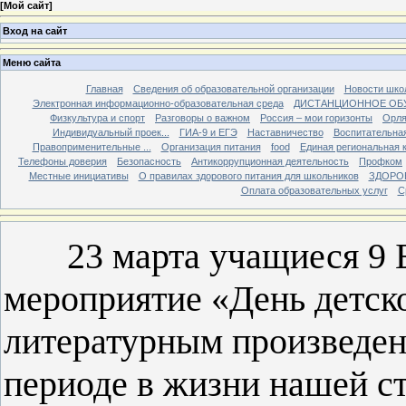
[
Мой сайт
]
Вход на сайт
Меню сайта
Главная
Сведения об образовательной организации
Новости шко
Электронная информационно-образовательная среда
ДИСТАНЦИОННОЕ ОБ
Физкультура и спорт
Разговоры о важном
Россия – мои горизонты
Орля
Индивидуальный проек...
ГИА-9 и ЕГЭ
Наставничество
Воспитательна
Правоприменительные ...
Организация питания
food
Единая региональная 
Телефоны доверия
Безопасность
Антикоррупционная деятельность
Профком
Местные инициативы
О правилах здорового питания для школьников
ЗДОРО
Оплата образовательных услуг
С
23 марта учащиеся 9 Б 
мероприятие «День детск
литературным произведен
периоде в жизни нашей ст