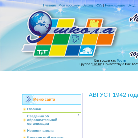
Главная
|
Мой профиль
|
Выход
|
RSS
|
Регистрация
|
Вход
Вы вошли как
Гость
Группа "
Гости
" Приветствую Вас
Гос
АВГУСТ 1942 год
Меню сайта
Главная
Сведения об
образовательной
организации
Новости школы
Капитальный ремонт