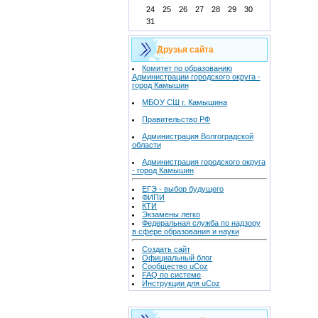
24
25
26
27
28
29
30
31
Друзья сайта
Комитет по образованию
Администрации городского округа -
город Камышин
МБОУ СШ г. Камышина
Правительство РФ
Администрация Волгоградской
области
Администрация городского округа
- город Камышин
ЕГЭ - выбор будущего
ФИПИ
КТИ
Экзамены легко
Федеральная служба по надзору
в сфере образования и науки
Создать сайт
Официальный блог
Сообщество uCoz
FAQ по системе
Инструкции для uCoz