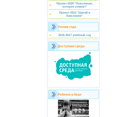
Проект-2020 "Поколение,
которое помнит"
Проект-2021 "Шагай в
Кам.пании"
Ученик года
2016-2017 учебный год
Доступная среда
Ребенок в беде