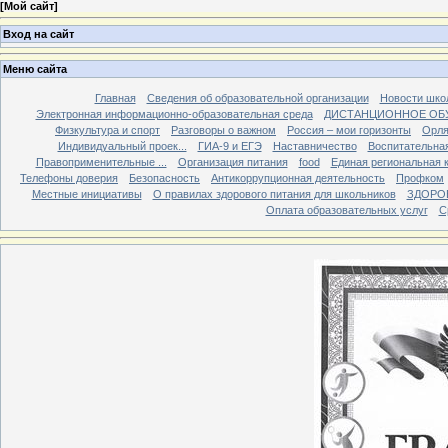
[
Мой сайт
]
Вход на сайт
Меню сайта
Главная
Сведения об образовательной организации
Новости шко
Электронная информационно-образовательная среда
ДИСТАНЦИОННОЕ ОБ
Физкультура и спорт
Разговоры о важном
Россия – мои горизонты
Орля
Индивидуальный проек...
ГИА-9 и ЕГЭ
Наставничество
Воспитательна
Правоприменительные ...
Организация питания
food
Единая региональная 
Телефоны доверия
Безопасность
Антикоррупционная деятельность
Профком
Местные инициативы
О правилах здорового питания для школьников
ЗДОРО
Оплата образовательных услуг
С