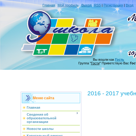
Главная
|
Мой профиль
|
Выход
|
RSS
|
Регистрация
|
Вход
Вы вошли как
Гость
Группа "
Гости
" Приветствую Вас
Гос
2016 - 2017 учеб
Меню сайта
Главная
Сведения об
образовательной
организации
Новости школы
Капитальный ремонт