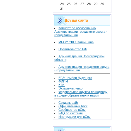
24
25
26
27
28
29
30
31
Друзья сайта
Комитет по образованию
Администрации городского округа -
город Камышин
МБОУ СШ г. Камышина
Правительство РФ
Администрация Волгоградской
области
Администрация городского округа
- город Камышин
ЕГЭ - выбор будущего
ФИПИ
КТИ
Экзамены легко
Федеральная служба по надзору
в сфере образования и науки
Создать сайт
Официальный блог
Сообщество uCoz
FAQ по системе
Инструкции для uCoz