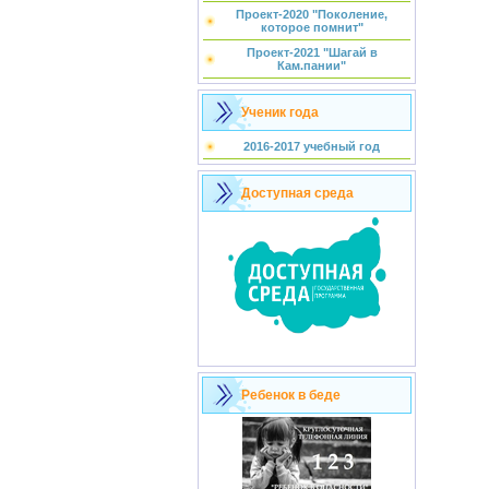
Проект-2020 "Поколение,
которое помнит"
Проект-2021 "Шагай в
Кам.пании"
Ученик года
2016-2017 учебный год
Доступная среда
Ребенок в беде