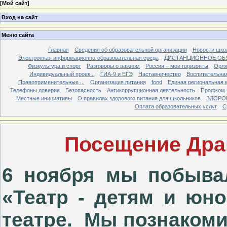
[
Мой сайт
]
Вход на сайт
Меню сайта
Главная
Сведения об образовательной организации
Новости шко
Электронная информационно-образовательная среда
ДИСТАНЦИОННОЕ ОБ
Физкультура и спорт
Разговоры о важном
Россия – мои горизонты
Орля
Индивидуальный проек...
ГИА-9 и ЕГЭ
Наставничество
Воспитательна
Правоприменительные ...
Организация питания
food
Единая региональная 
Телефоны доверия
Безопасность
Антикоррупционная деятельность
Профком
Местные инициативы
О правилах здорового питания для школьников
ЗДОРО
Оплата образовательных услуг
С
Посещение Драм
6 ноября мы побыва
«Театр - детям и юн
театре. Мы познакоми