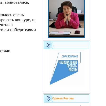
е, волновались,
ишлось очень
рс есть конкурс, и
очитали
стали победителями
 стали
Орлята России