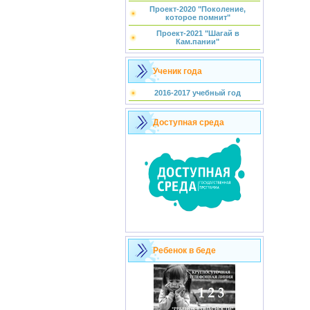
Проект-2020 "Поколение,
которое помнит"
Проект-2021 "Шагай в
Кам.пании"
Ученик года
2016-2017 учебный год
Доступная среда
Ребенок в беде