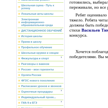
готовились, выбирал
Школьная сцена - Путь к
переживали, но все
успеху
Локальные акты школы
Ребят оценивало ст
тяжело. Ребята чита
Электронная
информационно-
должны быть победи
образовательная среда
стихи
Васильев Ти
ДИСТАНЦИОННОЕ ОБУЧЕНИЕ
конкурса.
История школы
Прием в школу
Профильное обучение
Хочется поблагодар
Школьные кружки и секции
победителями. Вы м
Физкультура и спорт
Разговоры о важном
Россия – мои горизонты
Орлята России
ФГОС нового поколения
Расписание уроков и звонков
Оценочные процедуры
Индивидуальный проек...
ГИА-9 и ЕГЭ