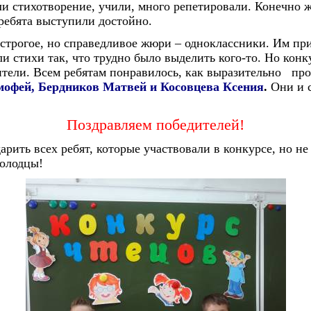
и стихотворение, учили, много репетировали. Конечно ж
 ребята выступили достойно.
рогое, но справедливое жюри – одноклассники. Им пр
ли стихи так, что трудно было выделить кого-то. Но конку
тели. Всем ребятам понравилось, как выразительно пр
мофей, Бердников Матвей и Косовцева Ксения
.
Они и 
Поздравляем победителей!
ить всех ребят, которые участвовали в конкурсе, но не
олодцы!