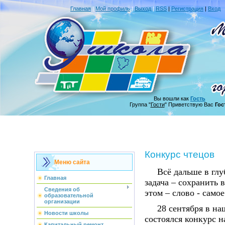
Главная
|
Мой профиль
|
Выход
|
RSS
|
Регистрация
|
Вход
Вы вошли как
Гость
Группа "
Гости
" Приветствую Вас
Гос
Конкурс чтецов
Меню сайта
Всё дальше в глубь
Главная
задача – сохранить 
Сведения об
этом – слово - само
образовательной
организации
28 сентября в наше
Новости школы
состоялся конкурс н
Капитальный ремонт