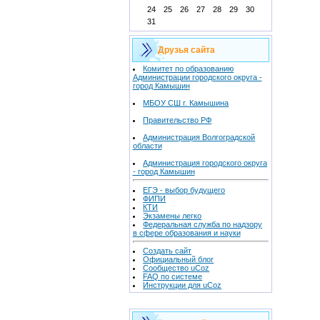
24
25
26
27
28
29
30
31
Друзья сайта
Комитет по образованию
Администрации городского округа -
город Камышин
МБОУ СШ г. Камышина
Правительство РФ
Администрация Волгоградской
области
Администрация городского округа
- город Камышин
ЕГЭ - выбор будущего
ФИПИ
КТИ
Экзамены легко
Федеральная служба по надзору
в сфере образования и науки
Создать сайт
Официальный блог
Сообщество uCoz
FAQ по системе
Инструкции для uCoz