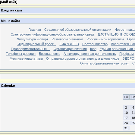
[
Мой сайт
]
Вход на сайт
Меню сайта
Главная
Сведения об образовательной организации
Новости шко
Электронная информационно-образовательная среда
ДИСТАНЦИОННОЕ ОБ
Физкультура и спорт
Разговоры о важном
Россия – мои горизонты
Орля
Индивидуальный проек...
ГИА-9 и ЕГЭ
Наставничество
Воспитательна
Правоприменительные ...
Организация питания
food
Единая региональная 
Телефоны доверия
Безопасность
Антикоррупционная деятельность
Профком
Местные инициативы
О правилах здорового питания для школьников
ЗДОРО
Оплата образовательных услуг
С
Calendar
Пн
Вт
3
4
10
11
17
18
24
25
31