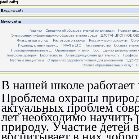
[
Мой сайт
]
Вход на сайт
Меню сайта
Главная
Сведения об образовательной организации
Новости шко
Электронная информационно-образовательная среда
ДИСТАНЦИОННОЕ ОБ
Физкультура и спорт
Разговоры о важном
Россия – мои горизонты
Орля
Индивидуальный проек...
ГИА-9 и ЕГЭ
Наставничество
Воспитательна
Правоприменительные ...
Организация питания
food
Единая региональная 
Телефоны доверия
Безопасность
Антикоррупционная деятельность
Профком
Местные инициативы
О правилах здорового питания для школьников
ЗДОРО
Оплата образовательных услуг
С
В нашей школе работает
Проблема охраны природ
актуальных проблем сов
лет необходимо научить 
природу. Участие детей 
воспитывает в них доброт