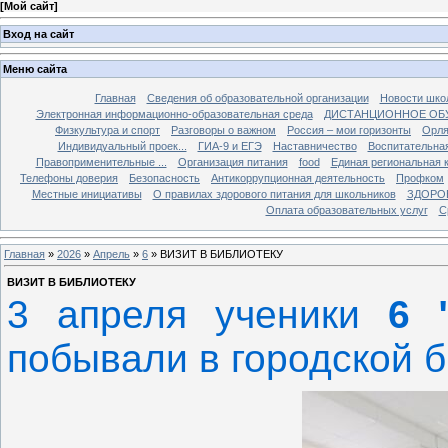
[
Мой сайт
]
Вход на сайт
Меню сайта
Главная
Сведения об образовательной организации
Новости шко
Электронная информационно-образовательная среда
ДИСТАНЦИОННОЕ ОБ
Физкультура и спорт
Разговоры о важном
Россия – мои горизонты
Орля
Индивидуальный проек...
ГИА-9 и ЕГЭ
Наставничество
Воспитательна
Правоприменительные ...
Организация питания
food
Единая региональная 
Телефоны доверия
Безопасность
Антикоррупционная деятельность
Профком
Местные инициативы
О правилах здорового питания для школьников
ЗДОРО
Оплата образовательных услуг
С
Главная
»
2026
»
Апрель
»
6
» ВИЗИТ В БИБЛИОТЕКУ
ВИЗИТ В БИБЛИОТЕКУ
3 апреля ученики
6 
побывали в городской б