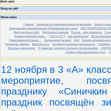
[
Мой сайт
]
Вход на сайт
Меню сайта
Главная
Сведения об образовательной организации
Новости шко
Электронная информационно-образовательная среда
ДИСТАНЦИОННОЕ ОБ
Физкультура и спорт
Разговоры о важном
Россия – мои горизонты
Орля
Индивидуальный проек...
ГИА-9 и ЕГЭ
Наставничество
Воспитательна
Правоприменительные ...
Организация питания
food
Единая региональная 
Телефоны доверия
Безопасность
Антикоррупционная деятельность
Профком
Местные инициативы
О правилах здорового питания для школьников
ЗДОРО
Оплата образовательных услуг
С
12 ноября в 3 «А» клас
мероприятие, посв
празднику «Синички
праздник посвящён з