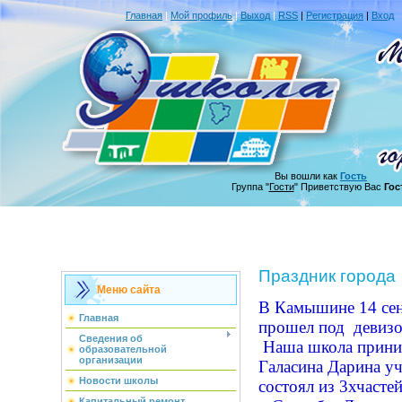
Главная
|
Мой профиль
|
Выход
|
RSS
|
Регистрация
|
Вход
Вы вошли как
Гость
Группа "
Гости
" Приветствую Вас
Гос
Праздник города
Меню сайта
В Камышине 14 сен
Главная
прошел под девиз
Сведения об
Наша школа приним
образовательной
организации
Галасина Дарина уч
Новости школы
состоял из 3хчастей
Капитальный ремонт