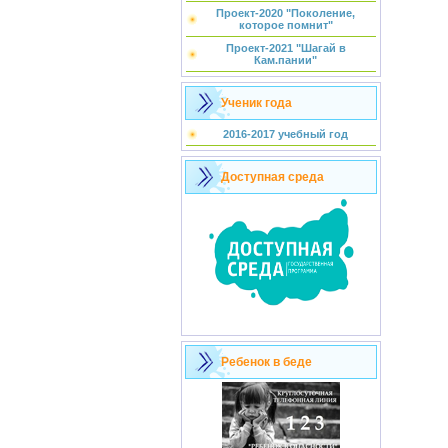
Проект-2020 "Поколение,
которое помнит"
Проект-2021 "Шагай в
Кам.пании"
Ученик года
2016-2017 учебный год
Доступная среда
Ребенок в беде