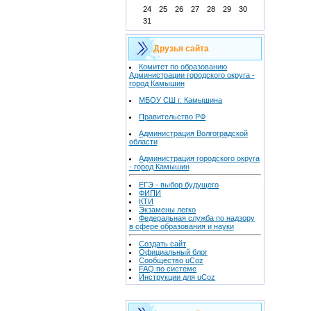
24
25
26
27
28
29
30
31
Друзья сайта
Комитет по образованию
Администрации городского округа -
город Камышин
МБОУ СШ г. Камышина
Правительство РФ
Администрация Волгоградской
области
Администрация городского округа
- город Камышин
ЕГЭ - выбор будущего
ФИПИ
КТИ
Экзамены легко
Федеральная служба по надзору
в сфере образования и науки
Создать сайт
Официальный блог
Сообщество uCoz
FAQ по системе
Инструкции для uCoz