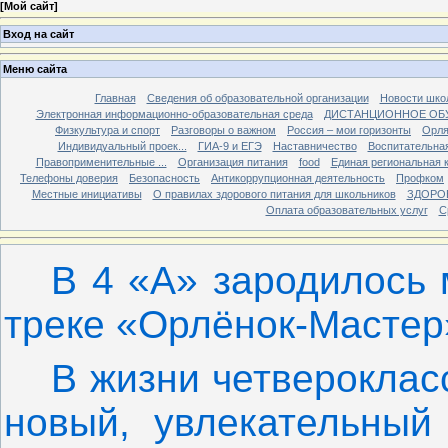
[
Мой сайт
]
Вход на сайт
Меню сайта
Главная
Сведения об образовательной организации
Новости шко
Электронная информационно-образовательная среда
ДИСТАНЦИОННОЕ ОБ
Физкультура и спорт
Разговоры о важном
Россия – мои горизонты
Орля
Индивидуальный проек...
ГИА-9 и ЕГЭ
Наставничество
Воспитательна
Правоприменительные ...
Организация питания
food
Единая региональная 
Телефоны доверия
Безопасность
Антикоррупционная деятельность
Профком
Местные инициативы
О правилах здорового питания для школьников
ЗДОРО
Оплата образовательных услуг
С
В 4 «А» зародилось 
треке «Орлёнок-Мастер
В жизни четвероклас
новый, увлекательный