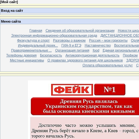
[
Мой сайт
]
Вход на сайт
Меню сайта
Главная
Сведения об образовательной организации
Новости шко
Электронная информационно-образовательная среда
ДИСТАНЦИОННОЕ ОБ
Физкультура и спорт
Разговоры о важном
Россия – мои горизонты
Орля
Индивидуальный проек...
ГИА-9 и ЕГЭ
Наставничество
Воспитательна
Правоприменительные ...
Организация питания
food
Единая региональная 
Телефоны доверия
Безопасность
Антикоррупционная деятельность
Профком
Местные инициативы
О правилах здорового питания для школьников
ЗДОРО
Оплата образовательных услуг
С