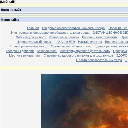
[
Мой сайт
]
Вход на сайт
Меню сайта
Главная
Сведения об образовательной организации
Новости шко
Электронная информационно-образовательная среда
ДИСТАНЦИОННОЕ ОБ
Физкультура и спорт
Разговоры о важном
Россия – мои горизонты
Орля
Индивидуальный проек...
ГИА-9 и ЕГЭ
Наставничество
Воспитательна
Правоприменительные ...
Организация питания
food
Единая региональная 
Телефоны доверия
Безопасность
Антикоррупционная деятельность
Профком
Местные инициативы
О правилах здорового питания для школьников
ЗДОРО
Оплата образовательных услуг
С