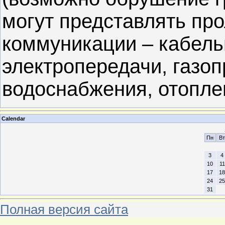
могут представлять пр
коммуникации – кабел
электропередачи, газоп
водоснабжения, отоплен
Calendar
Пн
Вт
3
4
10
11
17
18
24
25
31
Полная версия сайта