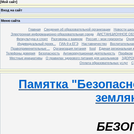
[
Мой сайт
]
Вход на сайт
Меню сайта
Главная
Сведения об образовательной организации
Новости шко
Электронная информационно-образовательная среда
ДИСТАНЦИОННОЕ ОБ
Физкультура и спорт
Разговоры о важном
Россия – мои горизонты
Орля
Индивидуальный проек...
ГИА-9 и ЕГЭ
Наставничество
Воспитательна
Правоприменительные ...
Организация питания
food
Единая региональная 
Телефоны доверия
Безопасность
Антикоррупционная деятельность
Профком
Местные инициативы
О правилах здорового питания для школьников
ЗДОРО
Оплата образовательных услуг
С
Памятка "Безопасн
земля
БЕЗО