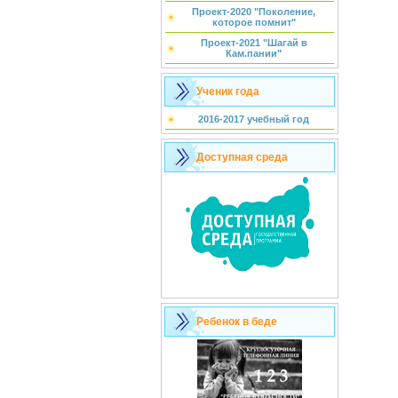
Проект-2020 "Поколение,
которое помнит"
Проект-2021 "Шагай в
Кам.пании"
Ученик года
2016-2017 учебный год
Доступная среда
Ребенок в беде