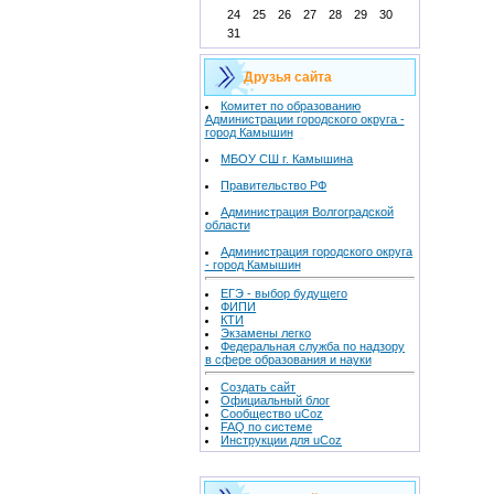
24
25
26
27
28
29
30
31
Друзья сайта
Комитет по образованию
Администрации городского округа -
город Камышин
МБОУ СШ г. Камышина
Правительство РФ
Администрация Волгоградской
области
Администрация городского округа
- город Камышин
ЕГЭ - выбор будущего
ФИПИ
КТИ
Экзамены легко
Федеральная служба по надзору
в сфере образования и науки
Создать сайт
Официальный блог
Сообщество uCoz
FAQ по системе
Инструкции для uCoz