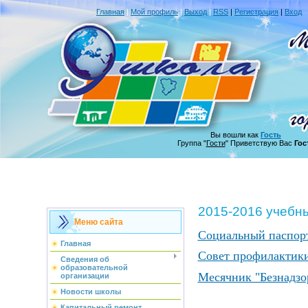
Главная
|
Мой профиль
|
Выход
|
RSS
|
Регистрация
|
Вход
Вы вошли как
Гость
Группа "
Гости
" Приветствую Вас
Гос
2015-2016 учебн
Меню сайта
Социальный паспор
Главная
Совет профилактик
Сведения об
образовательной
Месячник "Безнадзо
организации
Новости школы
Капитальный ремонт