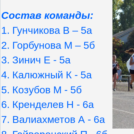
Состав команды:
1. Гунчикова В – 5а
2. Горбунова М – 5б
3. Зинич Е - 5а
4. Калюжный К - 5а
5. Козубов М - 5б
6. Кренделев Н - 6а
7. Валиахметов А - 6а