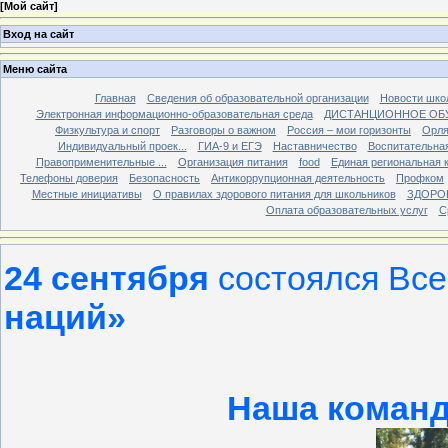
[
Мой сайт
]
Вход на сайт
Меню сайта
Главная
Сведения об образовательной организации
Новости шко
Электронная информационно-образовательная среда
ДИСТАНЦИОННОЕ ОБ
Физкультура и спорт
Разговоры о важном
Россия – мои горизонты
Орля
Индивидуальный проек...
ГИА-9 и ЕГЭ
Наставничество
Воспитательна
Правоприменительные ...
Организация питания
food
Единая региональная 
Телефоны доверия
Безопасность
Антикоррупционная деятельность
Профком
Местные инициативы
О правилах здорового питания для школьников
ЗДОРО
Оплата образовательных услуг
С
24 сентября
состоялся Все
наций»
Наша команд