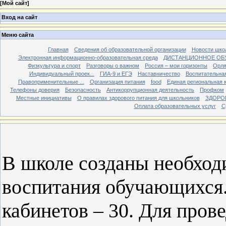
[
Мой сайт
]
Вход на сайт
Меню сайта
Главная
Сведения об образовательной организации
Новости шко
Электронная информационно-образовательная среда
ДИСТАНЦИОННОЕ ОБ
Физкультура и спорт
Разговоры о важном
Россия – мои горизонты
Орля
Индивидуальный проек...
ГИА-9 и ЕГЭ
Наставничество
Воспитательна
Правоприменительные ...
Организация питания
food
Единая региональная 
Телефоны доверия
Безопасность
Антикоррупционная деятельность
Профком
Местные инициативы
О правилах здорового питания для школьников
ЗДОРО
Оплата образовательных услуг
С
В школе созданы необход
воспитания обучающихся
кабинетов – 30. Для пров