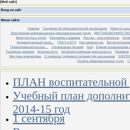
[
Мой сайт
]
Вход на сайт
Меню сайта
Главная
Сведения об образовательной организации
Новости шко
Электронная информационно-образовательная среда
ДИСТАНЦИОННОЕ ОБ
Физкультура и спорт
Разговоры о важном
Россия – мои горизонты
Орля
Индивидуальный проек...
ГИА-9 и ЕГЭ
Наставничество
Воспитательна
Правоприменительные ...
Организация питания
food
Единая региональная 
Телефоны доверия
Безопасность
Антикоррупционная деятельность
Профком
Местные инициативы
О правилах здорового питания для школьников
ЗДОРО
Оплата образовательных услуг
С
ПЛАН воспитательной р
Учебный план дополнит
2014-15 год
1 сентября